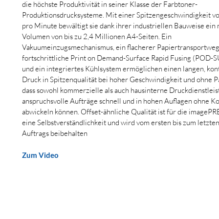
die höchste Produktivität in seiner Klasse der Farbtoner-
Produktionsdrucksysteme. Mit einer Spitzengeschwindigkeit vo
pro Minute bewältigt sie dank ihrer industriellen Bauweise ein 
Volumen von bis zu 2,4 Millionen A4-Seiten. Ein 
Vakuumeinzugsmechanismus, ein flacherer Papiertransportweg,
fortschrittliche Print on Demand-Surface Rapid Fusing (POD-S
und ein integriertes Kühlsystem ermöglichen einen langen, kont
Druck in Spitzenqualität bei hoher Geschwindigkeit und ohne Pa
dass sowohl kommerzielle als auch hausinterne Druckdienstleist
anspruchsvolle Aufträge schnell und in hohen Auflagen ohne 
abwickeln können. Offset-ähnliche Qualität ist für die imageP
eine Selbstverständlichkeit und wird vom ersten bis zum letzte
Auftrags beibehalten
Zum Video
Gietz & Co AG
Brüttisellerstrasse 8
Tel: +41 44