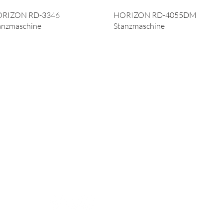
RIZON RD-3346
HORIZON RD-4055DM
anzmaschine
Stanzmaschine
Tel: +41 44 835 33 33
E-Mail: info@gietz.com