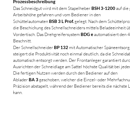
Prozessbeschreibung
Das Schneidgut wird mit dem Stapelheber 
BSH 3-1200
 auf di
Arbeitshöhe gefahren und vom Bediener in den 
Schüttelautomaten 
BSB 3 L Prof.
 gelegt. Nach dem Schüttelproz
die Beschickung des Schnellschneiders mittels Beladeeinheit ü
Vordertisch. Das Drehgreifersystem 
BDG e
 automatisiert den 4
Beschnitt.
Der Schnellschneider 
BP 132
 mit Automatischer Späneentsorg
steigert die Produktivität noch einmal deutlich, da die Schneidab
automatisch entsorgt werden. Der Frontanleger garantiert durc
Ausrichten der Schneidlage am Sattel höchste Qualität bei jede
Die fertigen Nutzen werden durch den Bediener auf den 
Ablader 
BA 3
 geschoben, welcher die Einzel- oder Mehrfachnu
Präzision abstapelt, während der Bediener bereits die nächste 
kann.
Gietz & Co AG